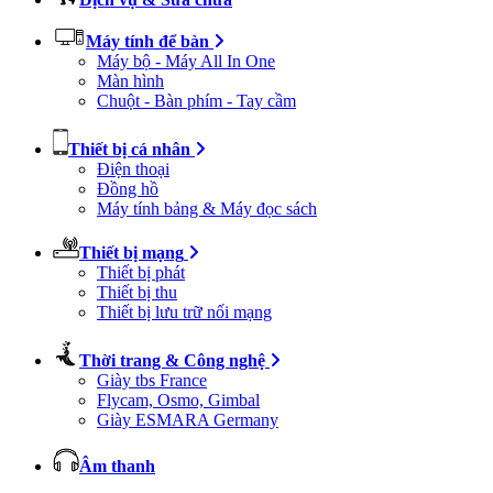
Máy tính để bàn
Máy bộ - Máy All In One
Màn hình
Chuột - Bàn phím - Tay cầm
Thiết bị cá nhân
Điện thoại
Đồng hồ
Máy tính bảng & Máy đọc sách
Thiết bị mạng
Thiết bị phát
Thiết bị thu
Thiết bị lưu trữ nối mạng
Thời trang & Công nghệ
Giày tbs France
Flycam, Osmo, Gimbal
Giày ESMARA Germany
Âm thanh