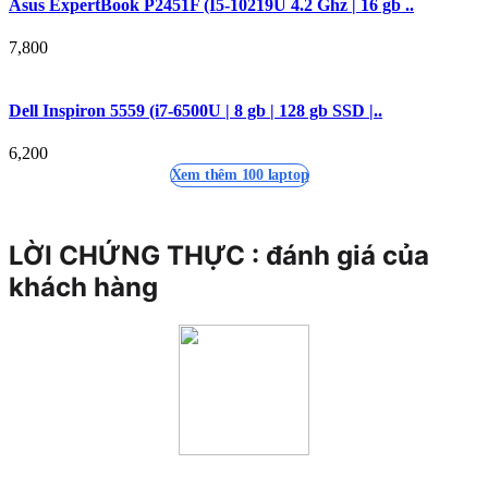
Asus ExpertBook P2451F (I5-10219U 4.2 Ghz | 16 gb ..
7,800
Dell Inspiron 5559 (i7-6500U | 8 gb | 128 gb SSD |..
6,200
Xem thêm 100 laptop
LỜI CHỨNG THỰC : đ
ánh giá của
khách hàng