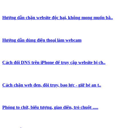
Hướng dẫn chặn website độc hại, không mong muốn bằ..
Hướng dẫn dùng điện thoại làm webcam
Cách đổi DNS trên iPhone để truy cập website bị ch..
Cách chặn web đen, đồi trụy, bạo lực - giữ bé an t..
Phóng to chữ, biểu tượng, giao diện, trỏ chuột .....