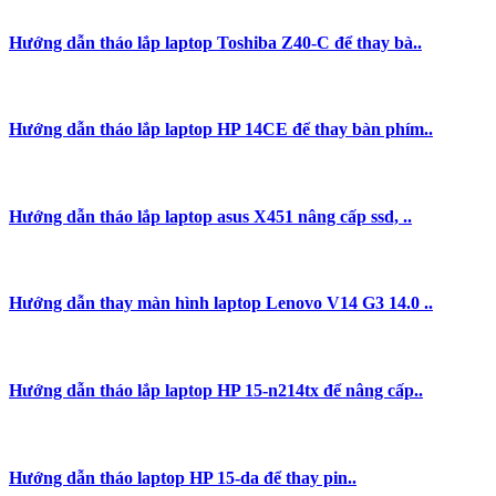
Hướng dẫn tháo lắp laptop Toshiba Z40-C để thay bà..
Hướng dẫn tháo lắp laptop HP 14CE để thay bàn phím..
Hướng dẫn tháo lắp laptop asus X451 nâng cấp ssd, ..
Hướng dẫn thay màn hình laptop Lenovo V14 G3 14.0 ..
Hướng dẫn tháo lắp laptop HP 15-n214tx để nâng cấp..
Hướng dẫn tháo laptop HP 15-da để thay pin..