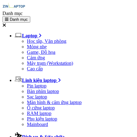
Danh mục
Danh mục
Laptop
Học tập, Văn phòng
Mỏng nhẹ
Game, Đồ họa
Cảm ứng
Máy trạm (Workstation)
Cao cấp
Linh kiện laptop
Pin laptop
Bàn phím laptop
Sạc laptop
Màn hình & cảm ứng laptop
Ổ cứng laptop
RAM laptop
Phụ kiện laptop
Mainboard
Dịch vụ & Sửa chữa