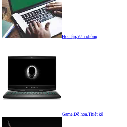
Học tập,Văn phòng
Game,Đồ họa,Thiết kế