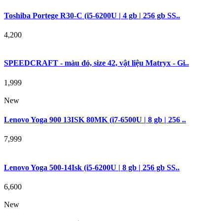
Toshiba Portege R30-C (i5-6200U | 4 gb | 256 gb SS..
4,200
SPEEDCRAFT - màu đỏ, size 42, vật liệu Matryx - Gi..
1,999
New
Lenovo Yoga 900 13ISK 80MK (i7-6500U | 8 gb | 256 ..
7,999
Lenovo Yoga 500-14Isk (i5-6200U | 8 gb | 256 gb SS..
6,600
New