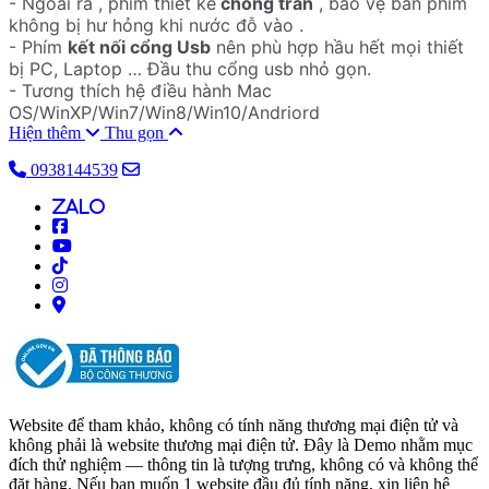
- Ngoài ra , phím thiết kế
chống tràn
, bảo vệ bàn phím
không bị hư hỏng khi nước đỗ vào .
- Phím
kết nối cổng Usb
nên phù hợp hầu hết mọi thiết
bị PC, Laptop … Đầu thu cổng usb nhỏ gọn.
- Tương thích hệ điều hành Mac
OS/WinXP/Win7/Win8/Win10/Andriord
Hiện thêm
Thu gọn
0938144539
alo
Website để tham khảo, không có tính năng thương mại điện tử và
không phải là website thương mại điện tử. Đây là Demo nhằm mục
đích thử nghiệm — thông tin là tượng trưng, không có và không thể
đặt hàng. Nếu bạn muốn 1 website đầu đủ tính năng, xin liên hệ