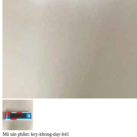
Mã sản phẩm:
key-khong-day-b41