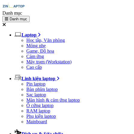
Danh mục
Danh mục
Laptop
Học tập, Văn phòng
Mỏng nhẹ
Game, Đồ họa
Cảm ứng
Máy trạm (Workstation)
Cao cấp
Linh kiện laptop
Pin laptop
Bàn phím laptop
Sạc laptop
Màn hình & cảm ứng laptop
Ổ cứng laptop
RAM laptop
Phụ kiện laptop
Mainboard
Dịch vụ & Sửa chữa