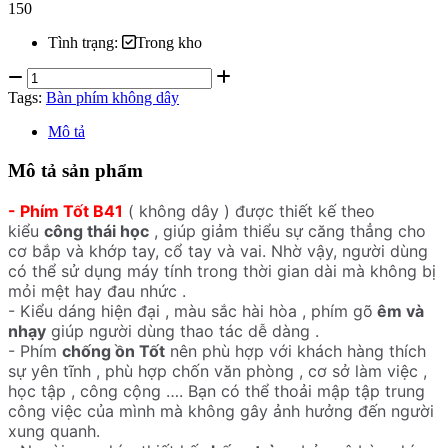
150
Tình trạng:
Trong kho
Tags:
Bàn phím không dây
Mô tả
Mô tả sản phẩm
- Phím Tốt B41
( không dây ) được thiết kế theo
kiểu
công thái học
, giúp giảm thiểu sự căng thẳng cho
cơ bắp và khớp tay, cổ tay và vai. Nhờ vậy, người dùng
có thể sử dụng máy tính trong thời gian dài mà không bị
mỏi mệt hay đau nhức .
- Kiểu dáng hiện đại , màu sắc hài hòa , phím gõ
êm và
nhạy
giúp người dùng thao tác dễ dàng .
- Phím
chống ồn Tốt
nên phù hợp với khách hàng thích
sự yên tĩnh , phù hợp chốn văn phòng , cơ sở làm việc ,
học tập , công cộng …. Bạn có thể thoải mập tập trung
công việc của mình mà không gây ảnh hưởng đến người
xung quanh.