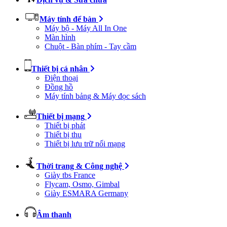
Máy tính để bàn
Máy bộ - Máy All In One
Màn hình
Chuột - Bàn phím - Tay cầm
Thiết bị cá nhân
Điện thoại
Đồng hồ
Máy tính bảng & Máy đọc sách
Thiết bị mạng
Thiết bị phát
Thiết bị thu
Thiết bị lưu trữ nối mạng
Thời trang & Công nghệ
Giày tbs France
Flycam, Osmo, Gimbal
Giày ESMARA Germany
Âm thanh