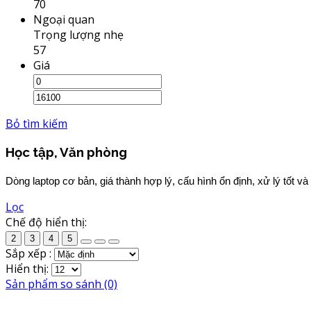
70
Ngoại quan
Trọng lượng nhẹ
57
Giá
Bỏ tìm kiếm
Học tập, Văn phòng
Dòng laptop cơ bản, giá thành hợp lý, cấu hình ổn định, xử lý tốt v
Lọc
Chế độ hiển thị:
2
3
4
5
Sắp xếp :
Hiển thị:
Sản phẩm so sánh (0)