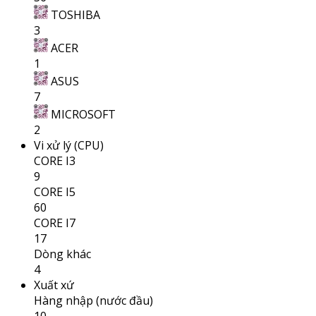
TOSHIBA
3
ACER
1
ASUS
7
MICROSOFT
2
Vi xử lý (CPU)
CORE I3
9
CORE I5
60
CORE I7
17
Dòng khác
4
Xuất xứ
Hàng nhập (nước đầu)