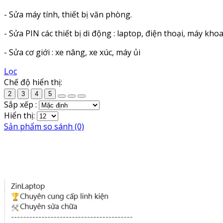
- Sửa máy tính, thiết bị văn phòng.
- Sửa PIN các thiết bị di động : laptop, điện thoại, máy khoa
- Sửa cơ giới : xe nâng, xe xúc, máy ủi
Lọc
Chế độ hiển thị:
2
3
4
5
Sắp xếp :
Hiển thị:
Sản phẩm so sánh (0)