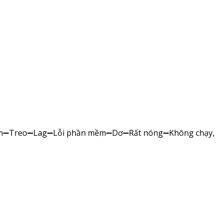
p bị➖Chậm➖Treo➖Lag➖Lỗi phần mềm➖Dơ➖Rất nóng➖Không chạy,