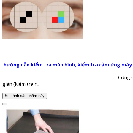
.hướng dẫn kiểm tra màn hình, kiểm tra cảm ứng máy tí
-------------------------------------------------------------
giản (kiểm tra n..
So sánh sản phẩm này