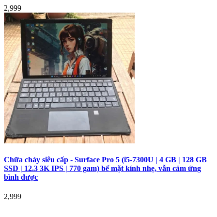
2,999
Chữa cháy siêu cấp - Surface Pro 5 (i5-7300U | 4 GB | 128 GB
SSD | 12.3 3K IPS | 770 gam) bể mặt kính nhẹ, vẫn cảm ứng
bình được
2,999