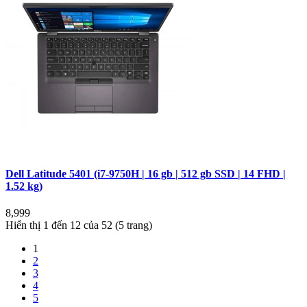
Dell Latitude 5401 (i7-9750H | 16 gb | 512 gb SSD | 14 FHD |
1.52 kg)
8,999
Hiển thị 1 đến 12 của 52 (5 trang)
1
2
3
4
5