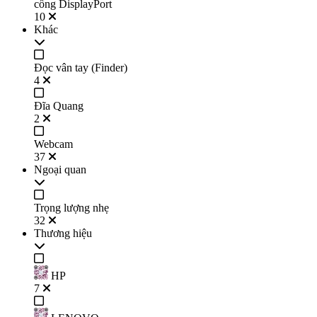
cổng DisplayPort
10
Khác
Đọc vân tay (Finder)
4
Đĩa Quang
2
Webcam
37
Ngoại quan
Trọng lượng nhẹ
32
Thương hiệu
HP
7