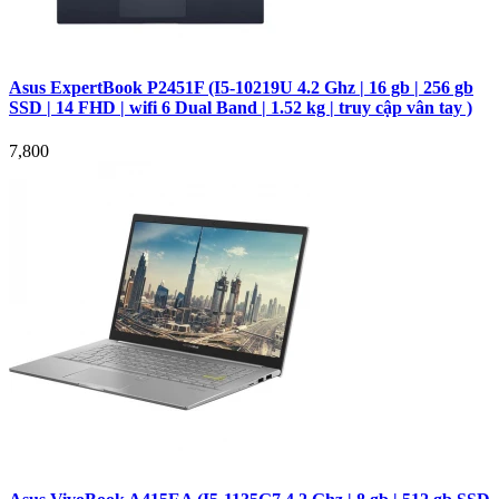
Asus ExpertBook P2451F (I5-10219U 4.2 Ghz | 16 gb | 256 gb
SSD | 14 FHD | wifi 6 Dual Band | 1.52 kg | truy cập vân tay )
7,800