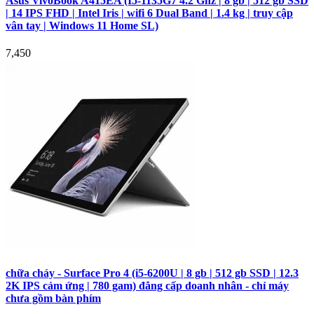
Asus VivoBook A415EA (I5-1135G7 4.2 Ghz | 8 gb | 512 gb SSD
| 14 IPS FHD | Intel Iris | wifi 6 Dual Band | 1.4 kg | truy cập
vân tay | Windows 11 Home SL)
7,450
chữa cháy - Surface Pro 4 (i5-6200U | 8 gb | 512 gb SSD | 12.3
2K IPS cảm ứng | 780 gam) đẳng cấp doanh nhân - chỉ máy
chưa gồm bàn phím