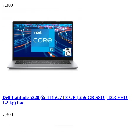
7,300
Dell Latitude 5320 (i5-1145G7 | 8 GB | 256 GB SSD | 13.3 FHD |
1.2 kg) bạc
7,300