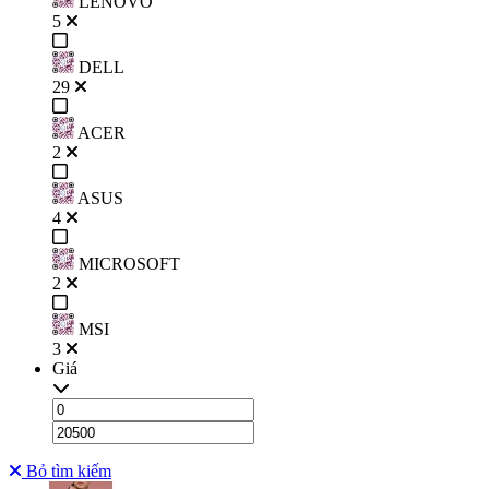
LENOVO
5
DELL
29
ACER
2
ASUS
4
MICROSOFT
2
MSI
3
Giá
Bỏ tìm kiếm