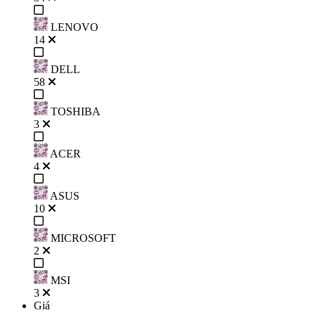
LENOVO
14
DELL
58
TOSHIBA
3
ACER
4
ASUS
10
MICROSOFT
2
MSI
3
Giá