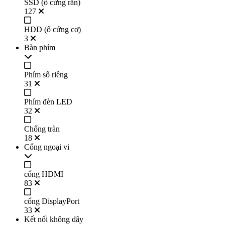
SSD (ổ cứng rắn)
127
HDD (ổ cứng cơ)
3
Bàn phím
Phím số riêng
31
Phím đèn LED
32
Chống tràn
18
Cổng ngoại vi
cổng HDMI
83
cổng DisplayPort
33
Kết nối không dây