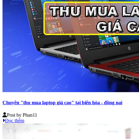
Chuyên "thu mua laptop giá cao" tại biên hòa - đồng nai
Post by
Phan11
Đọc thêm