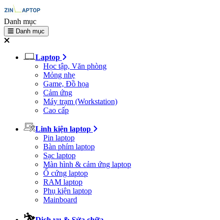
Danh mục
Danh mục
Laptop
Học tập, Văn phòng
Mỏng nhẹ
Game, Đồ họa
Cảm ứng
Máy trạm (Workstation)
Cao cấp
Linh kiện laptop
Pin laptop
Bàn phím laptop
Sạc laptop
Màn hình & cảm ứng laptop
Ổ cứng laptop
RAM laptop
Phụ kiện laptop
Mainboard
Dịch vụ & Sửa chữa