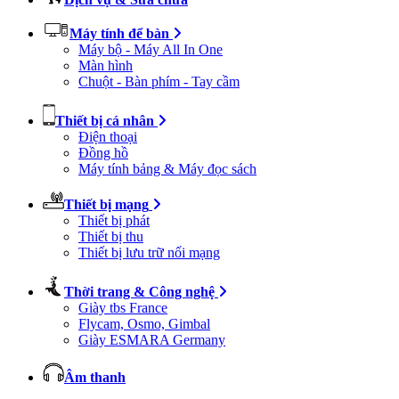
Máy tính để bàn
Máy bộ - Máy All In One
Màn hình
Chuột - Bàn phím - Tay cầm
Thiết bị cá nhân
Điện thoại
Đồng hồ
Máy tính bảng & Máy đọc sách
Thiết bị mạng
Thiết bị phát
Thiết bị thu
Thiết bị lưu trữ nối mạng
Thời trang & Công nghệ
Giày tbs France
Flycam, Osmo, Gimbal
Giày ESMARA Germany
Âm thanh