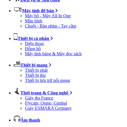
Máy tính để bàn
Máy bộ - Máy All In One
Màn hình
Chuột - Bàn phím - Tay cầm
Thiết bị cá nhân
Điện thoại
Đồng hồ
Máy tính bảng & Máy đọc sách
Thiết bị mạng
Thiết bị phát
Thiết bị thu
Thiết bị lưu trữ nối mạng
Thời trang & Công nghệ
Giày tbs France
Flycam, Osmo, Gimbal
Giày ESMARA Germany
Âm thanh