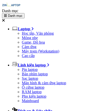
Danh mục
Danh mục
Laptop
Học tập, Văn phòng
Mỏng nhẹ
Game, Đồ họa
Cảm ứng
Máy trạm (Workstation)
Cao cấp
Linh kiện laptop
Pin laptop
Bàn phím laptop
Sạc laptop
Màn hình & cảm ứng laptop
Ổ cứng laptop
RAM laptop
Phụ kiện laptop
Mainboard
Dịch vụ & Sửa chữa