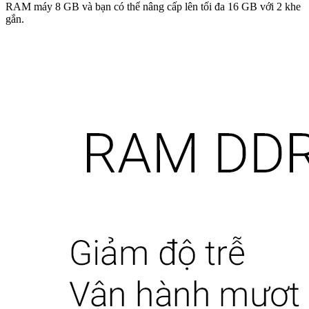
RAM máy 8 GB và bạn có thể nâng cấp lên tối đa 16 GB với 2 khe
gắn.