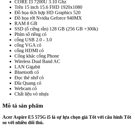
CORE I3
7200U 3.10 Ghz
Trên 15 inch
15.6 FHD 1920x1080
Đồ họa tích hợp
HD Graphics 520
Đồ họa rời
Nvidia Geforce 940MX
RAM
8 GB
SSD (ổ cứng rắn)
128 GB (256 GB +300k)
Phím số riêng
có
cổng USB
2.0 - 3.0
cổng VGA
có
cổng HDMI
có
Cổng khác
cổng Phone
Wireless
Dual Band AC
LAN
Gigabit
Bluetooth
có
Đọc thẻ nhớ
có
Đĩa Quang
có
Webcam
có
Chất liệu vỏ
nhựa
Mô tả sản phẩm
Acer Aspire E5 575G i5 là sự lựa chọn giá Tốt với cấu hình Tốt
so với nhiều đối thủ.