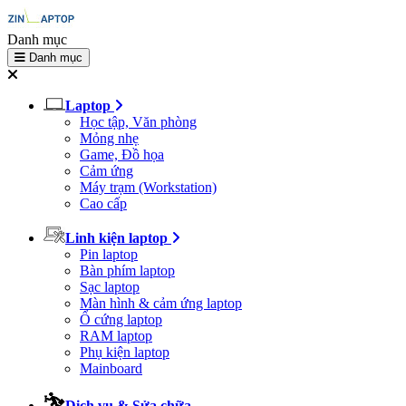
Danh mục
Danh mục
Laptop
Học tập, Văn phòng
Mỏng nhẹ
Game, Đồ họa
Cảm ứng
Máy trạm (Workstation)
Cao cấp
Linh kiện laptop
Pin laptop
Bàn phím laptop
Sạc laptop
Màn hình & cảm ứng laptop
Ổ cứng laptop
RAM laptop
Phụ kiện laptop
Mainboard
Dịch vụ & Sửa chữa