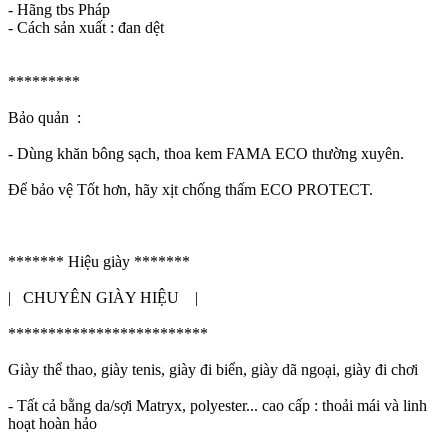
- Hãng tbs Pháp
- Cách sản xuất : đan dệt
*********
Bảo quản :
- Dùng khăn bông sạch, thoa kem FAMA ECO thường xuyên.
Để bảo vệ Tốt hơn, hãy xịt chống thấm ECO PROTECT.
******* Hiệu giày *******
| CHUYÊN GIÀY HIỆU |
*************************
Giày thể thao, giày tenis, giày đi biển, giày dã ngoại, giày đi chơi
- Tất cả bằng da/sợi Matryx, polyester... cao cấp : thoải mái và linh
hoạt hoàn hảo