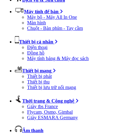
Máy tính để bàn
Máy bộ - Máy All In One
Màn hình
Chuột - Bàn phím - Tay cầm
Thiết bị cá nhân
Điện thoại
Đồng hồ
Máy tính bảng & Máy đọc sách
Thiết bị mạng
Thiết bị phát
Thiết bị thu
Thiết bị lưu trữ nối mạng
Thời trang & Công nghệ
Giày tbs France
Flycam, Osmo, Gimbal
Giày ESMARA Germany
Âm thanh