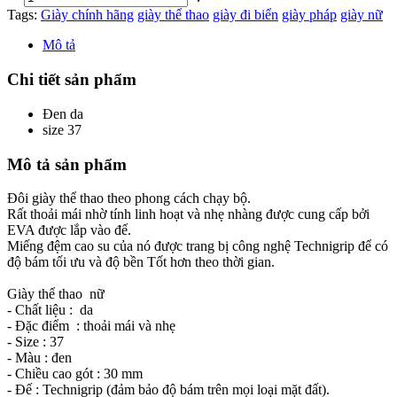
Tags:
Giày chính hãng
giày thể thao
giày đi biển
giày pháp
giày nữ
Mô tả
Chi tiết sản phẩm
Đen
da
size 37
Mô tả sản phẩm
Đôi giày thể thao theo phong cách chạy bộ.
Rất thoải mái nhờ tính linh hoạt và nhẹ nhàng được cung cấp bởi
EVA được lắp vào đế.
Miếng đệm cao su của nó được trang bị công nghệ Technigrip để có
độ bám tối ưu và độ bền Tốt hơn theo thời gian.
Giày thể thao nữ
- Chất liệu : da
- Đặc điểm : thoải mái và nhẹ
- Size : 37
- Màu : đen
- Chiều cao gót : 30 mm
- Đế : Technigrip (đảm bảo độ bám trên mọi loại mặt đất).