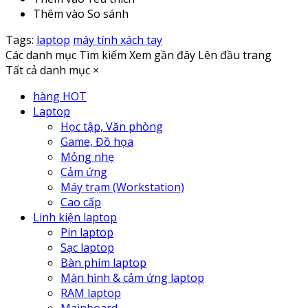
Thêm vào So sánh
Tags:
laptop
máy tính xách tay
Các danh mục
Tìm kiếm
Xem gần đây
Lên đầu trang
Tất cả danh mục
×
hàng HOT
Laptop
Học tập, Văn phòng
Game, Đồ họa
Mỏng nhẹ
Cảm ứng
Máy trạm (Workstation)
Cao cấp
Linh kiện laptop
Pin laptop
Sạc laptop
Bàn phím laptop
Màn hình & cảm ứng laptop
RAM laptop