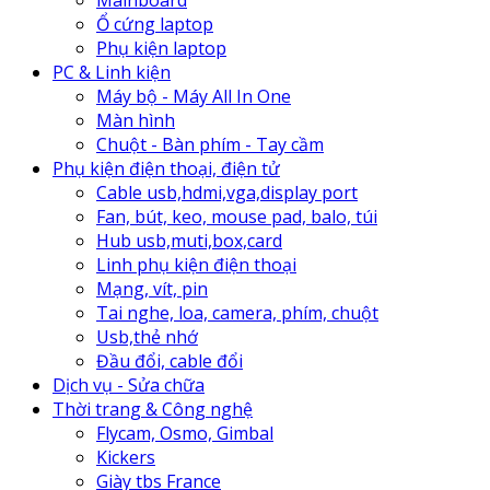
Mainboard
Ổ cứng laptop
Phụ kiện laptop
PC & Linh kiện
Máy bộ - Máy All In One
Màn hình
Chuột - Bàn phím - Tay cầm
Phụ kiện điện thoại, điện tử
Cable usb,hdmi,vga,display port
Fan, bút, keo, mouse pad, balo, túi
Hub usb,muti,box,card
Linh phụ kiện điện thoại
Mạng, vít, pin
Tai nghe, loa, camera, phím, chuột
Usb,thẻ nhớ
Đầu đổi, cable đổi
Dịch vụ - Sửa chữa
Thời trang & Công nghệ
Flycam, Osmo, Gimbal
Kickers
Giày tbs France