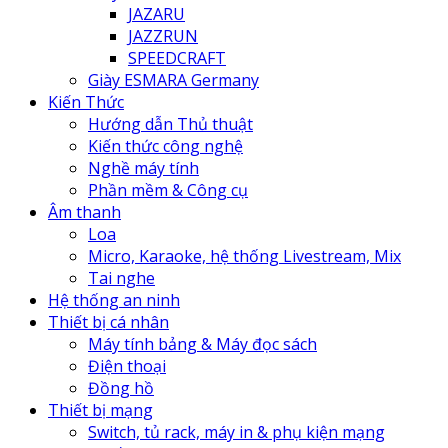
JAZARU
JAZZRUN
SPEEDCRAFT
Giày ESMARA Germany
Kiến Thức
Hướng dẫn Thủ thuật
Kiến thức công nghệ
Nghề máy tính
Phần mềm & Công cụ
Âm thanh
Loa
Micro, Karaoke, hệ thống Livestream, Mix
Tai nghe
Hệ thống an ninh
Thiết bị cá nhân
Máy tính bảng & Máy đọc sách
Điện thoại
Đồng hồ
Thiết bị mạng
Switch, tủ rack, máy in & phụ kiện mạng