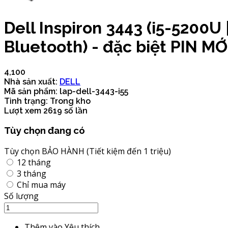
Dell Inspiron 3443 (i5-5200U 
Bluetooth) - đặc biệt PIN MỚ
4,100
Nhà sản xuất:
DELL
Mã sản phẩm:
lap-dell-3443-i55
Tình trạng:
Trong kho
Lượt xem
2619 số lần
Tùy chọn đang có
Tùy chọn BẢO HÀNH (Tiết kiệm đến 1 triệu)
12 tháng
3 tháng
Chỉ mua máy
Số lượng
Thêm vào Yêu thích