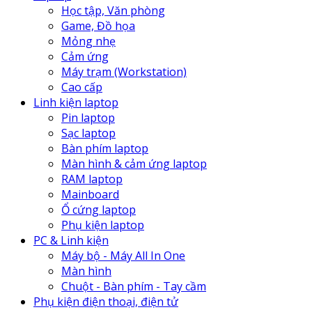
Học tập, Văn phòng
Game, Đồ họa
Mỏng nhẹ
Cảm ứng
Máy trạm (Workstation)
Cao cấp
Linh kiện laptop
Pin laptop
Sạc laptop
Bàn phím laptop
Màn hình & cảm ứng laptop
RAM laptop
Mainboard
Ổ cứng laptop
Phụ kiện laptop
PC & Linh kiện
Máy bộ - Máy All In One
Màn hình
Chuột - Bàn phím - Tay cầm
Phụ kiện điện thoại, điện tử