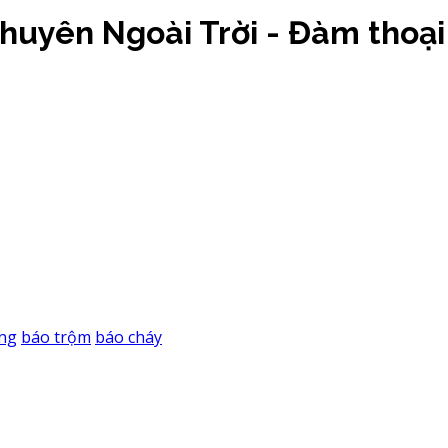
uyên Ngoài Trời - Đàm thoại 
ng
báo trộm
báo cháy