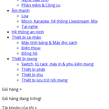
Phần mềm & Công cụ
Âm thanh
Loa
Micro, Karaoke, hệ thống Livestream, Mix
Tai nghe
Hệ thống an ninh
Thiết bị cá nhân
Máy tính bảng & Máy đọc sách
Điện thoại
Đồng hồ
Thiết bị mạng
Switch, tủ rack, máy in & phụ kiện mạng
Thiết bị phát
Thiết bị thu
Thiết bị lưu trữ nối mạng
Giỏ hàng
×
Giỏ hàng đang trống!
Tài khoản của tôi
×