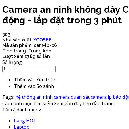
Camera an ninh không dây Ch
động - lắp đặt trong 3 phút
303
Nhà sản xuất:
YOOSEE
Mã sản phẩm:
cam-ip-b6
Tình trạng:
Trong kho
Lượt xem
2789 số lần
Số lượng
Thêm vào Yêu thích
Thêm vào So sánh
Tags:
hệ thống an ninh
camera quan sát
camera ip
báo độ
Các danh mục
Tìm kiếm
Xem gần đây
Lên đầu trang
Tất cả danh mục
×
hàng HOT
Laptop