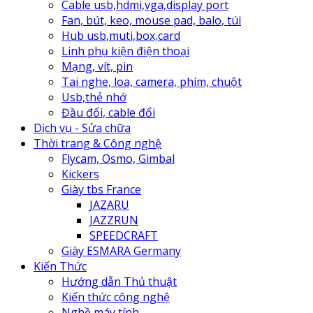
Cable usb,hdmi,vga,display port
Fan, bút, keo, mouse pad, balo, túi
Hub usb,muti,box,card
Linh phụ kiện điện thoại
Mạng, vít, pin
Tai nghe, loa, camera, phím, chuột
Usb,thẻ nhớ
Đầu đổi, cable đổi
Dịch vụ - Sửa chữa
Thời trang & Công nghệ
Flycam, Osmo, Gimbal
Kickers
Giày tbs France
JAZARU
JAZZRUN
SPEEDCRAFT
Giày ESMARA Germany
Kiến Thức
Hướng dẫn Thủ thuật
Kiến thức công nghệ
Nghề máy tính