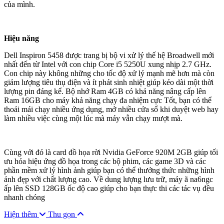
của mình.
Hiệu năng
Dell Inspiron 5458 được trang bị bộ vi xử lý thế hệ Broadwell mới
nhất đến từ Intel với con chip Core i5 5250U xung nhịp 2.7 GHz.
Con chip này không những cho tốc độ xử lý mạnh mẽ hơn mà còn
giảm lượng tiêu thụ điện và ít phát sinh nhiệt giúp kéo dài một thời
lượng pin đáng kể. Bộ nhớ Ram 4GB có khả năng nâng cấp lên
Ram 16GB cho máy khả năng chạy đa nhiệm cực Tốt, bạn có thể
thoải mái chạy nhiều ứng dụng, mở nhiều cửa sổ khi duyệt web hay
làm nhiều việc cùng một lúc mà máy vẫn chạy mượt mà.
Cùng với đó là card đồ họa rời Nvidia GeForce 920M 2GB giúp tối
ưu hóa hiệu ứng đồ họa trong các bộ phim, các game 3D và các
phần mềm xử lý hình ảnh giúp bạn có thể thưởng thức những hình
ảnh đẹp với chất lượng cao. Về dung lượng lưu trữ, máy ã na6ngc
ấp lên SSD 128GB ốc độ cao giúp cho bạn thực thi các tác vụ đều
nhanh chóng
Hiện thêm
Thu gọn