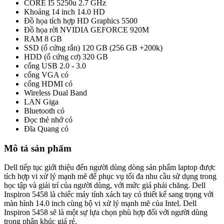
CORE I5
5250u 2.7 GHz
Khoảng 14 inch
14.0 HD
Đồ họa tích hợp
HD Graphics 5500
Đồ họa rời
NVIDIA GEFORCE 920M
RAM
8 GB
SSD (ổ cứng rắn)
120 GB (256 GB +200k)
HDD (ổ cứng cơ)
320 GB
cổng USB
2.0 - 3.0
cổng VGA
có
cổng HDMI
có
Wireless
Dual Band
LAN
Giga
Bluetooth
có
Đọc thẻ nhớ
có
Đĩa Quang
có
Mô tả sản phẩm
Dell tiếp tục giới thiệu đến người dùng dòng sản phẩm laptop được
tích hợp vi xử lý mạnh mẽ để phục vụ tối đa nhu cầu sử dụng trong
học tập và giải trí của người dùng, với mức giá phải chăng. Dell
Inspiron 5458 là chiếc máy tính xách tay có thiết kế sang trọng với
màn hình 14.0 inch cùng bộ vi xử lý mạnh mẽ của Intel. Dell
Inspiron 5458 sẽ là một sự lựa chọn phù hợp đối với người dùng
trong phân khúc giá rẻ.