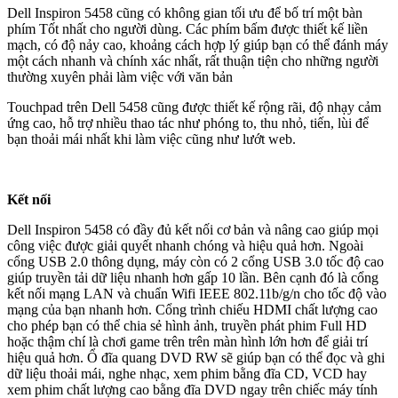
Dell Inspiron 5458 cũng có không gian tối ưu để bố trí một bàn
phím Tốt nhất cho người dùng. Các phím bấm được thiết kế liền
mạch, có độ nảy cao, khoảng cách hợp lý giúp bạn có thể đánh máy
một cách nhanh và chính xác nhất, rất thuận tiện cho những người
thường xuyên phải làm việc với văn bản
Touchpad trên Dell 5458 cũng được thiết kế rộng rãi, độ nhạy cảm
ứng cao, hỗ trợ nhiều thao tác như phóng to, thu nhỏ, tiến, lùi để
bạn thoải mái nhất khi làm việc cũng như lướt web.
Kết nối
Dell Inspiron 5458 có đầy đủ kết nối cơ bản và nâng cao giúp mọi
công việc được giải quyết nhanh chóng và hiệu quả hơn. Ngoài
cổng USB 2.0 thông dụng, máy còn có 2 cổng USB 3.0 tốc độ cao
giúp truyền tải dữ liệu nhanh hơn gấp 10 lần. Bên cạnh đó là cổng
kết nối mạng LAN và chuẩn Wifi IEEE 802.11b/g/n cho tốc độ vào
mạng của bạn nhanh hơn. Cổng trình chiếu HDMI chất lượng cao
cho phép bạn có thể chia sẻ hình ảnh, truyền phát phim Full HD
hoặc thậm chí là chơi game trên trên màn hình lớn hơn để giải trí
hiệu quả hơn. Ổ đĩa quang DVD RW sẽ giúp bạn có thể đọc và ghi
dữ liệu thoải mái, nghe nhạc, xem phim bằng đĩa CD, VCD hay
xem phim chất lượng cao bằng đĩa DVD ngay trên chiếc máy tính