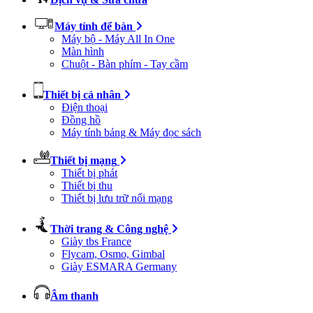
Máy tính để bàn
Máy bộ - Máy All In One
Màn hình
Chuột - Bàn phím - Tay cầm
Thiết bị cá nhân
Điện thoại
Đồng hồ
Máy tính bảng & Máy đọc sách
Thiết bị mạng
Thiết bị phát
Thiết bị thu
Thiết bị lưu trữ nối mạng
Thời trang & Công nghệ
Giày tbs France
Flycam, Osmo, Gimbal
Giày ESMARA Germany
Âm thanh