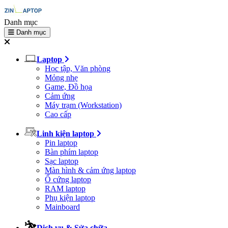
Danh mục
Danh mục
Laptop
Học tập, Văn phòng
Mỏng nhẹ
Game, Đồ họa
Cảm ứng
Máy trạm (Workstation)
Cao cấp
Linh kiện laptop
Pin laptop
Bàn phím laptop
Sạc laptop
Màn hình & cảm ứng laptop
Ổ cứng laptop
RAM laptop
Phụ kiện laptop
Mainboard
Dịch vụ & Sửa chữa